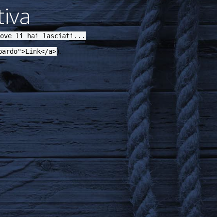
iva
ove li hai lasciati...
).
bardo">Link</a>