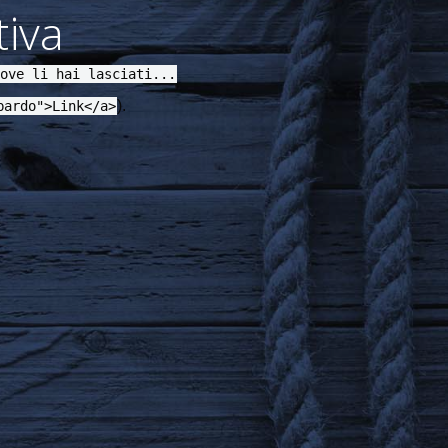
iva
ove li hai lasciati...
).
bardo">Link</a>